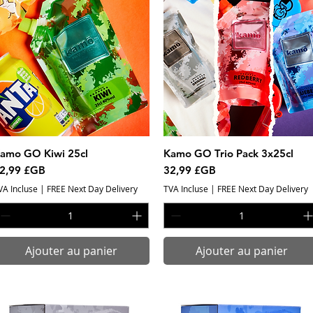
amo GO Kiwi 25cl
Aperçu rapide
Kamo GO Trio Pack 3x25cl
Aperçu rapide
rix
Prix
2,99 £GB
32,99 £GB
VA Incluse
|
FREE Next Day Delivery
TVA Incluse
|
FREE Next Day Delivery
Ajouter au panier
Ajouter au panier