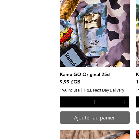
Kamo GO Original 25cl
Aperçu rapide
K
Prix
P
9,99 £GB
1
TVA Incluse
|
FREE Next Day Delivery
T
Ajouter au panier