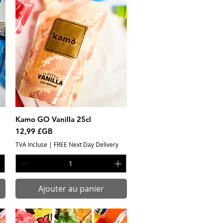
Kamo GO Vanilla 25cl
Aperçu rapide
Prix
12,99 £GB
TVA Incluse
|
FREE Next Day Delivery
Ajouter au panier