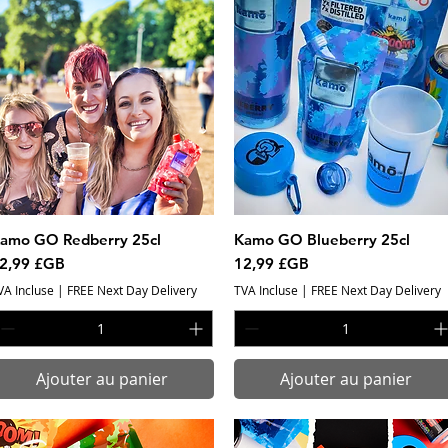
amo GO Redberry 25cl
Aperçu rapide
Kamo GO Blueberry 25cl
Aperçu rapide
rix
Prix
2,99 £GB
12,99 £GB
VA Incluse
|
FREE Next Day Delivery
TVA Incluse
|
FREE Next Day Delivery
Ajouter au panier
Ajouter au panier