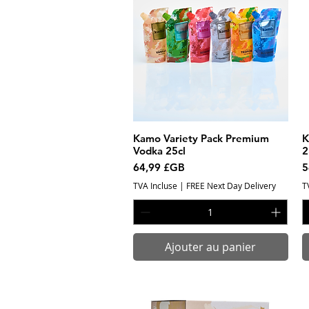
Kamo Variety Pack Premium
Aperçu rapide
K
Vodka 25cl
2
Prix
P
64,99 £GB
5
TVA Incluse
|
FREE Next Day Delivery
T
Ajouter au panier