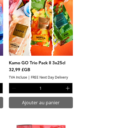
Kamo GO Trio Pack II 3x25cl
Aperçu rapide
Prix
32,99 £GB
TVA Incluse
|
FREE Next Day Delivery
Ajouter au panier