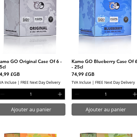
amo GO Original Case Of 6 -
Aperçu rapide
Kamo GO Blueberry Case Of 
Aperçu rapide
5cl
- 25cl
rix
Prix
4,99 £GB
74,99 £GB
VA Incluse
|
FREE Next Day Delivery
TVA Incluse
|
FREE Next Day Delivery
Ajouter au panier
Ajouter au panier