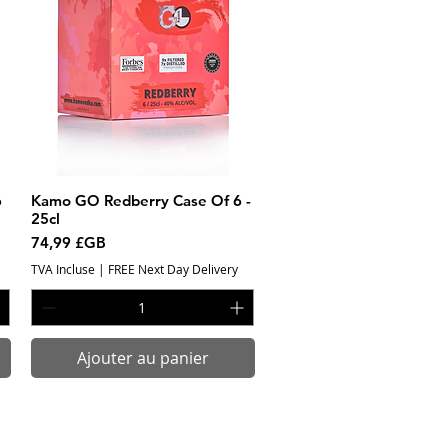
6
Kamo GO Redberry Case Of 6 -
Aperçu rapide
25cl
Prix
74,99 £GB
TVA Incluse
|
FREE Next Day Delivery
Ajouter au panier