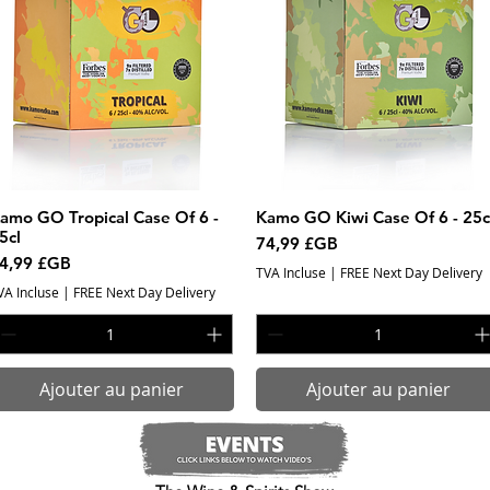
amo GO Tropical Case Of 6 -
Aperçu rapide
Kamo GO Kiwi Case Of 6 - 25c
Aperçu rapide
5cl
Prix
74,99 £GB
rix
4,99 £GB
TVA Incluse
|
FREE Next Day Delivery
VA Incluse
|
FREE Next Day Delivery
Ajouter au panier
Ajouter au panier