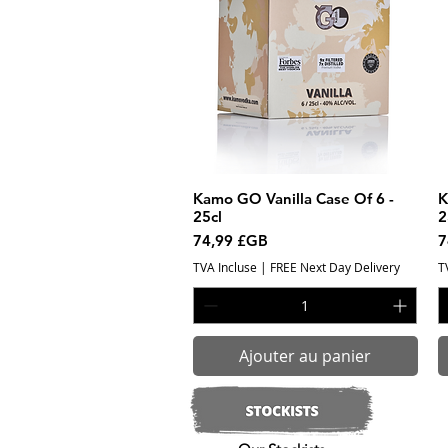
Kamo GO Vanilla Case Of 6 -
Aperçu rapide
K
25cl
2
Prix
P
74,99 £GB
7
TVA Incluse
|
FREE Next Day Delivery
T
Ajouter au panier