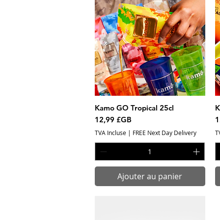
Kamo GO Tropical 25cl
Aperçu rapide
K
Prix
P
12,99 £GB
1
TVA Incluse
|
FREE Next Day Delivery
T
Ajouter au panier